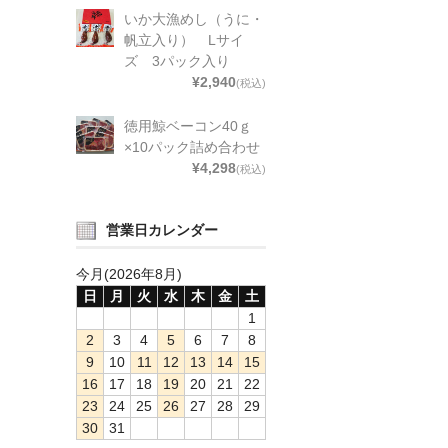
いか大漁めし（うに・
帆立入り） Lサイ
ズ 3パック入り
¥2,940
(税込)
徳用鯨ベーコン40ｇ
×10パック詰め合わせ
¥4,298
(税込)
営業日カレンダー
今月(2026年8月)
日
月
火
水
木
金
土
1
2
3
4
5
6
7
8
9
10
11
12
13
14
15
16
17
18
19
20
21
22
23
24
25
26
27
28
29
30
31