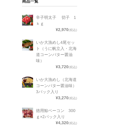
商品一覧
辛子明太子 切子 1
ｋｇ
¥2,970
(税込)
いか大漁めし4尾セッ
ト（うに帆立入・北海
道コーンバター醤油
味）
¥3,720
(税込)
いか大漁めし（北海道
コーンバター醤油味）
3パック入り
¥3,270
(税込)
徳用鯨ベーコン 300
ｇ×2パック入り
¥4,320
(税込)